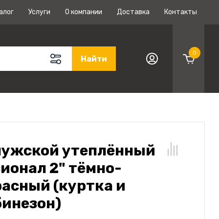
алог
Услуги
О компании
Доставка
Контакты
0
Найти
мужской утеплённый
ионал 2" тёмно-
асный (куртка и
инезон)